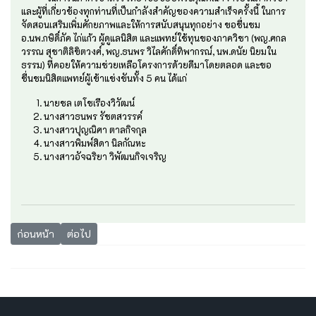
และผู้ที่เกี่ยวข้องทุกท่านที่เป็นกำลังสำคัญของความสำเร็จครั้งนี้ ในการ
จัดสอนเสริมเพิ่มศักยภาพและให้การสนับสนุนทุกอย่าง ขอชื่นชม
อ.นพ.กษิดิ์ภัค ไก่แก้ว ผู้ดูแลนิสิต และแพทย์ใช้ทุนของภาควิชา (พญ.ศกล
วรรณ สุชาติลิขิตวงศ์, พญ.ธนพร วิไลศักดิ์ทิพากรณ์, นพ.ดนัย นิยมใน
ธรรม) ที่คอยให้ความช่วยเหลือโครงการด้วยดีมาโดยตลอด และขอ
ชื่นชมนิสิตแพทย์ผู้เข้าแข่งขันทั้ง 5 คน ได้แก่
นายชล เตโชเรืองวิวัฒน์
นางสาวธนพร รัชตสวรรค์
นางสาวปุญณิศา ตาลกิจกุล
นางสาวพิมพ์สิดา นิลกัณหะ
นางสาวอัจฉริยา วิพัฒนกิจเจริญ
เนื้อหาก่อนหน้า: ขอแสดงความยินดีกับคณาจารย์
เนื้อหาถัดไป: ความสำเร็จในการประชุมวิชาการสรีรวิทยาสม
ก่อนหน้า
ต่อไป