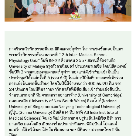
ภาควิชาสรีรวิทยาขอชื่นชมนิสิตแพทย์จุฬาฯ ในการแข่งขันตอบปัญหา
ทางสรีรวิทยาระดับนานาชาติ “12th Inter-Medical School
Physiology Quiz” วันที่ 18-22 สิงหาคม 2557 สถานที่จัดงานคือ
University of Malaya กรุงกัวลาลัมเปอร์ ประเทศมาเลเซีย โดยนิสิตแพทย์
ชั้นปีที่ 3 จากคณะแพทยศาสตร์ จุฬาฯ ของเราได้เข้าร่วมแข่งขันเป็น
ประจำทุกปีตั้งแต่ครั้งที่ 6 (รวม 6 ปี) ในแต่ละปีมีนักศึกษาแพทย์เข้าร่วม
การแข่งขันมากขึ้นเรื่อยๆ โดยในปีนี้มีจำนวนกว่า 400 คน 90 ทีม จาก
24 ประเทศ โดยมีทีมจากมหาวิทยาลัยที่มีชื่อเสียงเข้าร่วมแข่งขันเป็น
จำนวนมาก อาทิ ทีมจากสหราชอาณาจักร (University of Cambridge)
ออสเตรเลีย (University of New South Wales) สิงคโปร์ (National
University of Singapore และ Nanyang Technological University)
ญี่ปุ่น (Gunma University) อินเดีย (4 ทีม อาทิ All India Institute of
Medical Sciences) จีน (6 ทีม) บังกลาเทศ บรูไน อินโดนีเซีย อิรัก ลาว
มาเลเซีย มองโกเลีย เมียนมาร์ เนปาล ปากีสถาน ฟิลิปปินส์ โปแลนด์
แอฟริกาใต้ ศรีลังกา ไต้หวัน เวียดนาม ฯลฯ มีทีมจากประเทศไทย 11 ทีม
ได้แก่