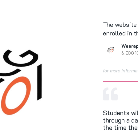
The website 
enrolled in 
Weerap
& ECG 1
for more inform
Students wi
through a da
the time the