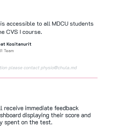
is accessible to all MDCU students
the CVS I course.
at Kositanurit
01 Team
ation please contact physio@chula.md
ll receive immediate feedback
shboard displaying their score and
y spent on the test.