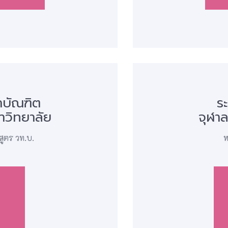
าบัณฑิต
ร
าวิทยาลัย
จุฬา
สูตร วท.บ.
ห