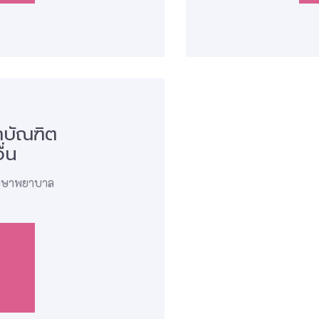
าบัณฑิต
ื่น
ึกษาพยาบาล