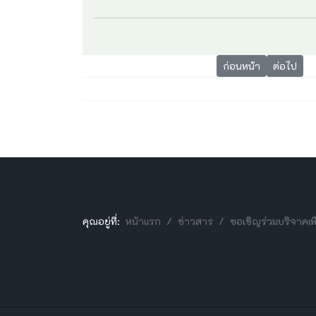
เนื้อหาก่อนหน้า: รศ.
เนื้อหาถั
ก่อนหน้า
ต่อไป
คุณอยู่ที่:
หน้าแรก
ข่าวสาร
ขอเชิญร่วมบริจาคเพ