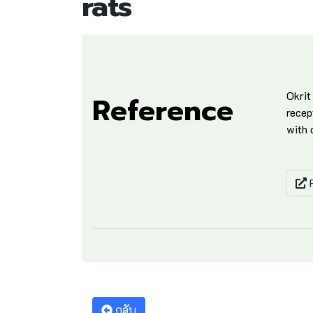
rats
Okrit
Reference
recep
with 
F
กลับ