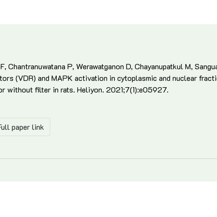
 F, Chantranuwatana P, Werawatganon D, Chayanupatkul M, Sangua
tors (VDR) and MAPK activation in cytoplasmic and nuclear fracti
or without filter in rats. Heliyon. 2021;7(1):e05927.
ull paper link